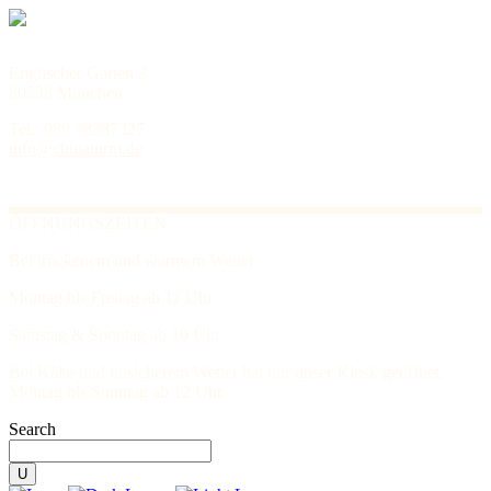
Englischer Garten 3
80538 München
Tel.: 089 38387327
info@chinaturm.de
ÖFFNUNGSZEITEN
Bei trockenem und warmem Wetter
Montag bis Freitag ab 11 Uhr
Samstag & Sonntag ab 10 Uhr
Bei Kälte und unsicherem Wetter hat nur unser Kiosk geöffnet,
Montag bis Sonntag ab 12 Uhr.
Search