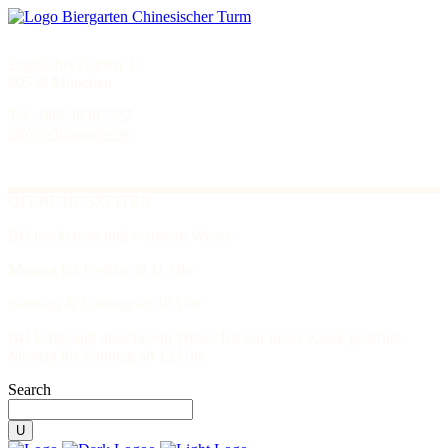
Englischer Garten 3
80538 München
Tel.: 089 38387327
info@chinaturm.de
ÖFFNUNGSZEITEN
Bei trockenem und warmem Wetter
Montag bis Freitag ab 11 Uhr
Samstag & Sonntag ab 10 Uhr
Bei Kälte und unsicherem Wetter hat nur unser Kiosk geöffnet,
Montag bis Sonntag ab 12 Uhr.
Search